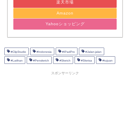
楽天市場
Amazon
Yahooショッピング
#ClipStudio
#Indonesia
#IPadPro
#Jalan-jalan
#Latihan
#Pensketch
#Sketch
#Sketsa
#tujuan
スポンサーリンク