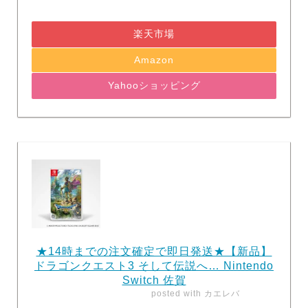
楽天市場
Amazon
Yahooショッピング
★14時までの注文確定で即日発送★【新品】
ドラゴンクエスト3 そして伝説へ… Nintendo
Switch 佐賀
posted with
カエレバ