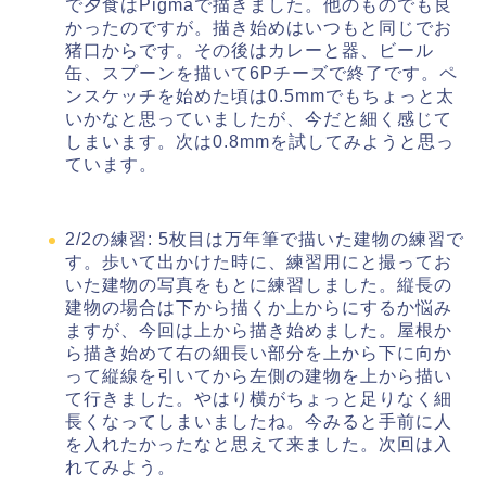
で夕食はPigmaで描きました。他のものでも良
かったのですが。描き始めはいつもと同じでお
猪口からです。その後はカレーと器、ビール
缶、スプーンを描いて6Pチーズで終了です。ペ
ンスケッチを始めた頃は0.5mmでもちょっと太
いかなと思っていましたが、今だと細く感じて
しまいます。次は0.8mmを試してみようと思っ
ています。
2/2の練習: 5枚目は万年筆で描いた建物の練習で
す。歩いて出かけた時に、練習用にと撮ってお
いた建物の写真をもとに練習しました。縦長の
建物の場合は下から描くか上からにするか悩み
ますが、今回は上から描き始めました。屋根か
ら描き始めて右の細長い部分を上から下に向か
って縦線を引いてから左側の建物を上から描い
て行きました。やはり横がちょっと足りなく細
長くなってしまいましたね。今みると手前に人
を入れたかったなと思えて来ました。次回は入
れてみよう。