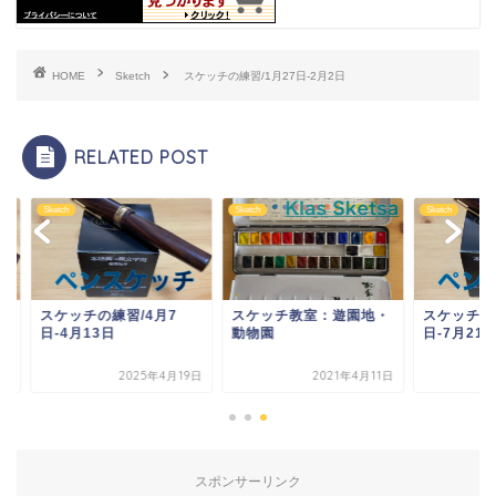
HOME
Sketch
スケッチの練習/1月27日-2月2日
RELATED POST
ch
Sketch
Sketch
ケッチの練習/4月7
スケッチ教室：遊園地・
スケッチの練習/7月1
4月13日
動物園
日-7月21日
2025年4月19日
2021年4月11日
2024年7月
スポンサーリンク