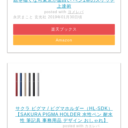
絵を描くなら東京が面白い ペン1本のスケッチ
上達術
posted with
ヨメレバ
永沢まこと 玄光社 2019年01月30日頃
楽天ブックス
Amazon
サクラ ピグマ / ピグマホルダー（HL-SDK）
【SAKURA PIGMA HOLDER 水性ペン 耐水
性 筆記具 事務用品 デザイン おしゃれ】
posted with
カエレバ