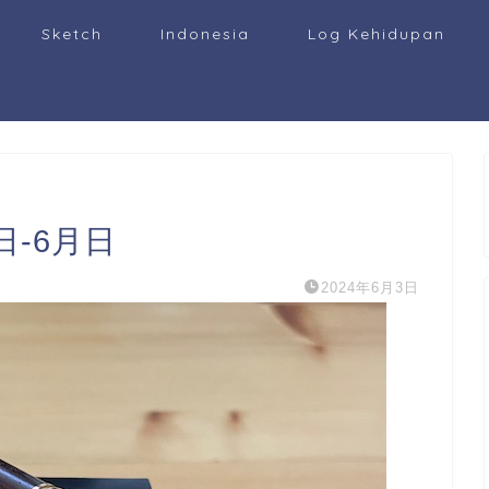
Sketch
Indonesia
Log Kehidupan
日-6月日
2024年6月3日