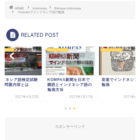
HOME
Indonesia
Bahasa Indonesia
Youtubeでインドネシア語の勉強
RELATED POST
a Indonesia
Bahasa Indonesia
Bahasa Indonesia
ンドネシア語検定試験
KOMPAS新聞を日本で
音楽でインドネシア
級の問題内容とは
購読とインドネシア語の
勉強
勉強方法
2021年4月23日
2023年1月27日
2021年6
スポンサーリンク