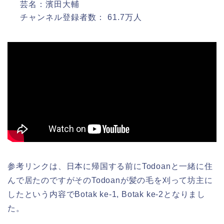
芸名：濱田大輔
チャンネル登録者数： 61.7万人
参考リンクは、日本に帰国する前にTodoanと一緒に住
んで居たのですがそのTodoanが髪の毛を刈って坊主に
したという内容でBotak ke-1, Botak ke-2となりまし
た。