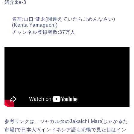
紹介:ke-3
名前:山口 健太(間違えていたらごめんなさい)
(Kenta Yamaguchi)
チャンネル登録者数:37万人
参考リンクは、ジャカルタのJakaichi Mart(じゃかるた
市場)で日本人?(インドネシア語も流暢で見た目はイン