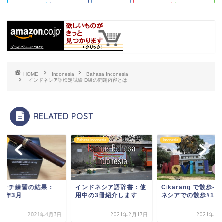
HOME
Indonesia
Bahasa Indonesia
インドネシア語検定試験 D級の問題内容とは
RELATED POST
esia
Bahasa Indonesia
Indonesia
ケッチ練習の結果：
インドネシア語辞書：使
Cikarang で散歩-
21年3月
用中の3冊紹介します
ネシアでの散歩#1
2021年4月3日
2021年2月17日
2021年1