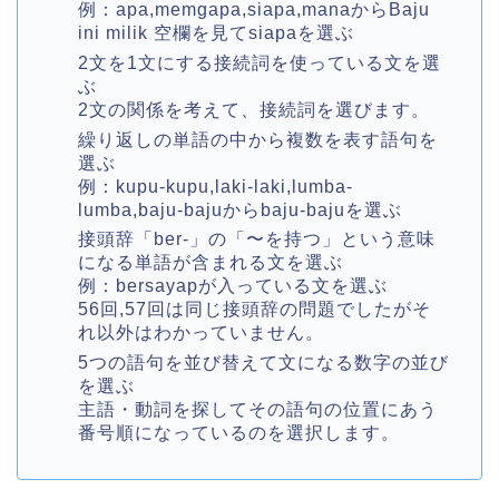
例：apa,memgapa,siapa,manaからBaju
ini milik 空欄を見てsiapaを選ぶ
2文を1文にする接続詞を使っている文を選
ぶ
2文の関係を考えて、接続詞を選びます。
繰り返しの単語の中から複数を表す語句を
選ぶ
例：kupu-kupu,laki-laki,lumba-
lumba,baju-bajuからbaju-bajuを選ぶ
接頭辞「ber-」の「〜を持つ」という意味
になる単語が含まれる文を選ぶ
例：bersayapが入っている文を選ぶ
56回,57回は同じ接頭辞の問題でしたがそ
れ以外はわかっていません。
5つの語句を並び替えて文になる数字の並び
を選ぶ
主語・動詞を探してその語句の位置にあう
番号順になっているのを選択します。