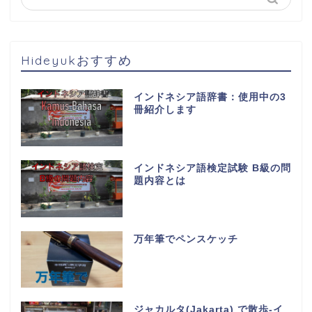
Hideyukおすすめ
インドネシア語辞書：使用中の3
冊紹介します
インドネシア語検定試験 B級の問
題内容とは
万年筆でペンスケッチ
ジャカルタ(Jakarta) で散歩-イ