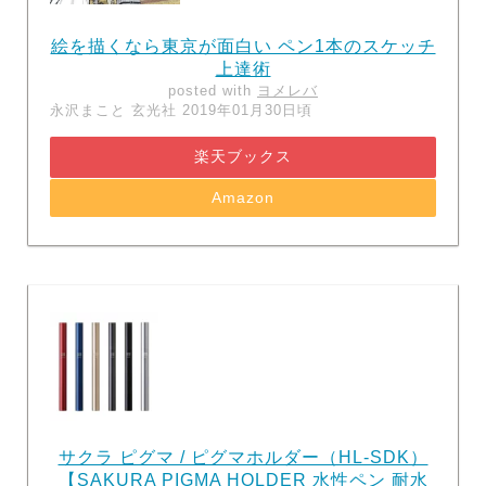
絵を描くなら東京が面白い ペン1本のスケッチ
上達術
posted with
ヨメレバ
永沢まこと 玄光社 2019年01月30日頃
楽天ブックス
Amazon
サクラ ピグマ / ピグマホルダー（HL-SDK）
【SAKURA PIGMA HOLDER 水性ペン 耐水