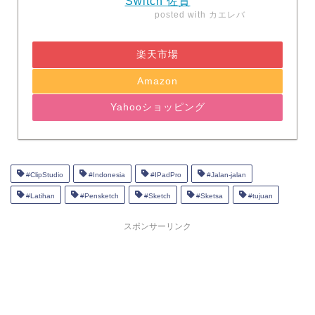
Switch 佐賀
posted with
カエレバ
楽天市場
Amazon
Yahooショッピング
#ClipStudio
#Indonesia
#IPadPro
#Jalan-jalan
#Latihan
#Pensketch
#Sketch
#Sketsa
#tujuan
スポンサーリンク