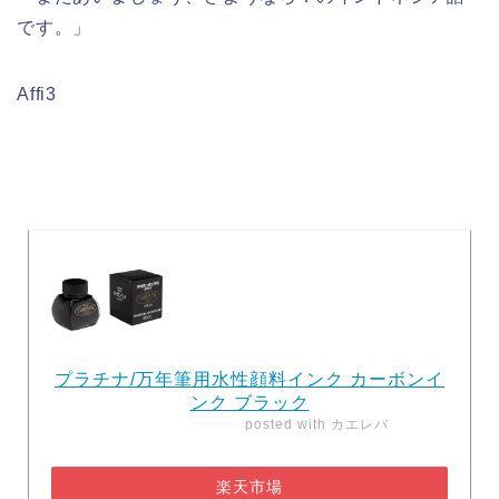
です。」
Affi3
プラチナ/万年筆用水性顔料インク カーボンイ
ンク ブラック
posted with
カエレバ
楽天市場