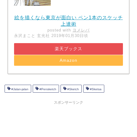
絵を描くなら東京が面白い ペン1本のスケッチ
上達術
posted with
ヨメレバ
永沢まこと 玄光社 2019年01月30日頃
楽天ブックス
Amazon
#Jalan-jalan
#Pensketch
#Sketch
#Sketsa
スポンサーリンク