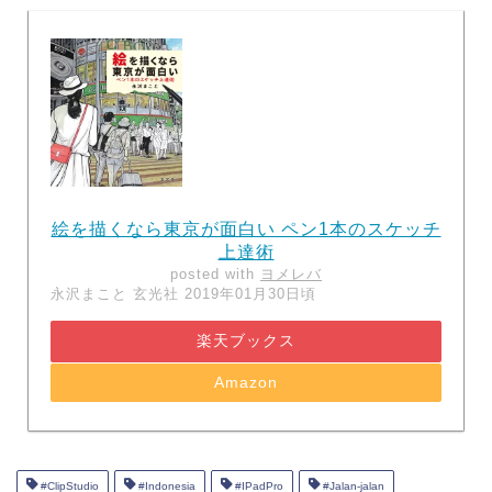
絵を描くなら東京が面白い ペン1本のスケッチ
上達術
posted with
ヨメレバ
永沢まこと 玄光社 2019年01月30日頃
楽天ブックス
Amazon
#ClipStudio
#Indonesia
#IPadPro
#Jalan-jalan