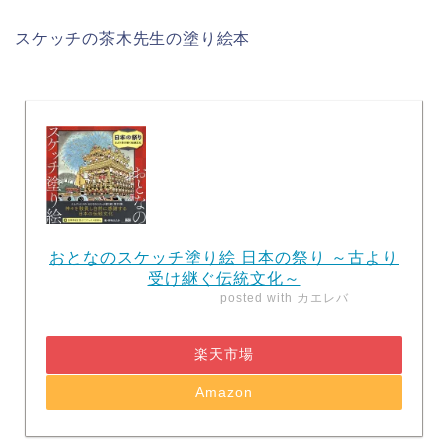
スケッチの茶木先生の塗り絵本
おとなのスケッチ塗り絵 日本の祭り ～古より
受け継ぐ伝統文化～
posted with
カエレバ
楽天市場
Amazon