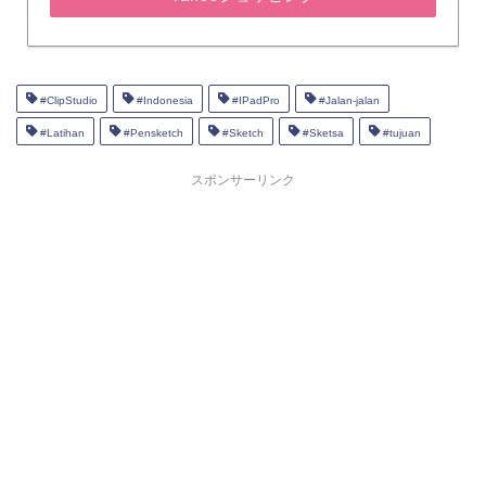
#ClipStudio
#Indonesia
#IPadPro
#Jalan-jalan
#Latihan
#Pensketch
#Sketch
#Sketsa
#tujuan
スポンサーリンク