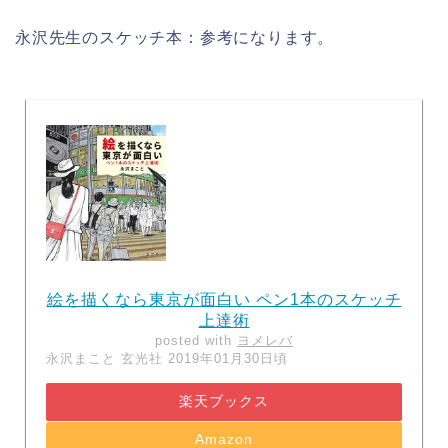
永沢先生のスケッチ本：参考になります。
絵を描くなら東京が面白い ペン1本のスケッチ
上達術
posted with
ヨメレバ
永沢まこと 玄光社 2019年01月30日頃
楽天ブックス
Amazon