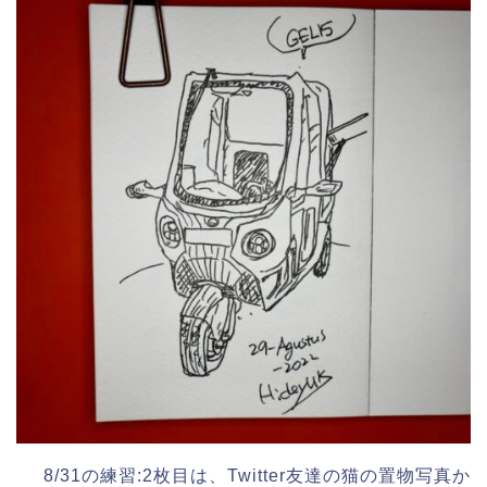
8/31の練習:2枚目は、Twitter友達の猫の置物写真か