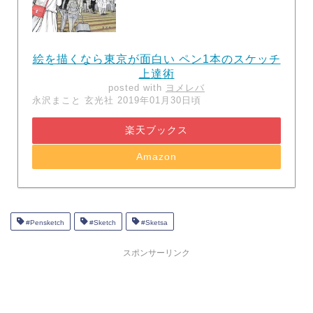
絵を描くなら東京が面白い ペン1本のスケッチ
上達術
posted with
ヨメレバ
永沢まこと 玄光社 2019年01月30日頃
楽天ブックス
Amazon
#Pensketch
#Sketch
#Sketsa
スポンサーリンク