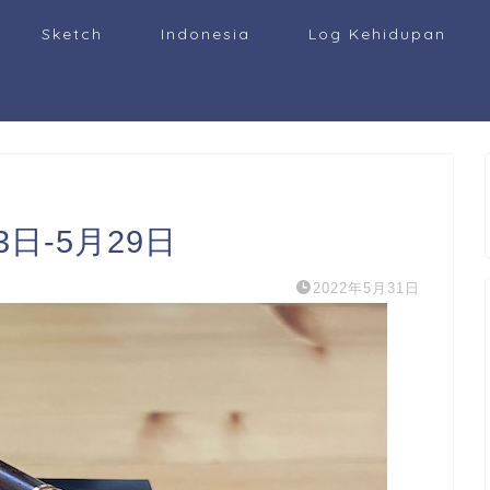
Sketch
Indonesia
Log Kehidupan
日-5月29日
2022年5月31日