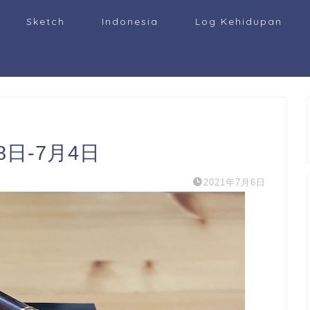
Sketch
Indonesia
Log Kehidupan
日-7月4日
2021年7月6日