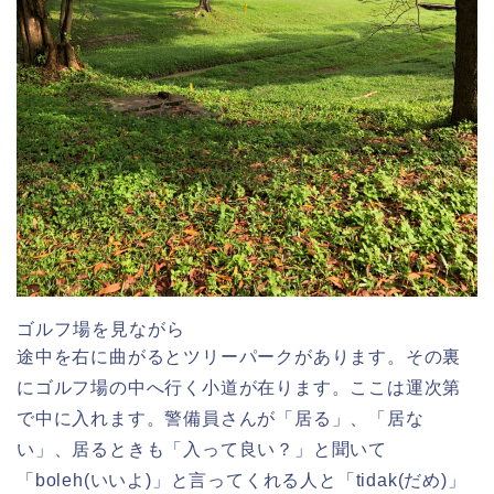
ゴルフ場を見ながら
途中を右に曲がるとツリーパークがあります。その裏
にゴルフ場の中へ行く小道が在ります。ここは運次第
で中に入れます。警備員さんが「居る」、「居な
い」、居るときも「入って良い？」と聞いて
「boleh(いいよ)」と言ってくれる人と「tidak(だめ)」