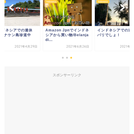
esia
Indonesia
Indonesia
ンドネシアでの連休
Amazon Jpnでインドネ
インドネシアでの連
2:ブナケン島珍道中
シアから買い物/Belanja
バリでしょ！
di...
2021年4月29日
2021年6月26日
2021年2
スポンサーリンク