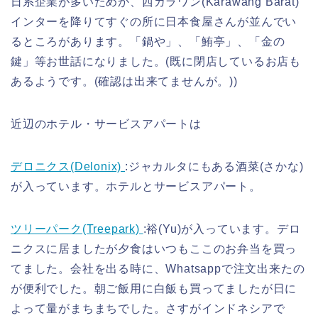
日系企業が多いためか、西カラワン(Karawang Barat)
インターを降りてすぐの所に日本食屋さんが並んでい
るところがあります。「鍋や」、「鮪亭」、「金の
鍵」等お世話になりました。(既に閉店しているお店も
あるようです。(確認は出来てませんが。))
近辺のホテル・サービスアパートは
デロニクス(Delonix)
:ジャカルタにもある酒菜(さかな)
が入っています。ホテルとサービスアパート。
ツリーパーク(Treepark)
:裕(Yu)が入っています。デロ
ニクスに居ましたが夕食はいつもここのお弁当を買っ
てました。会社を出る時に、Whatsappで注文出来たの
が便利でした。朝ご飯用に白飯も買ってましたが日に
よって量がまちまちでした。さすがインドネシアで