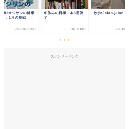
休みの目標：本3冊読
散歩:Jalan-jalan
2022年:オジサンの
づくり：1月の挑戦
2021年1月10日
2021年1月9日
2022年2
スポンサーリンク