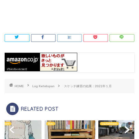
HOME
Log Kehidupan
スケッチ練習の結果：2021年１月
RELATED POST
Log Kehidupan
Log Kehidupan