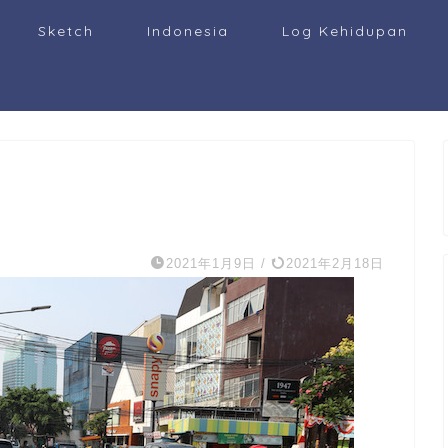
Sketch
Indonesia
Log Kehidupan
2021年1月9日
/
2021年2月18日