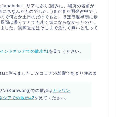
のJababekaエリアにあり(因みに、場所の名前が
scar等映画にちなんだものでした。)まだまだ開発途中でし
たので何とか土日のだけでもと、ほぼ毎週早朝に歩
、昼間は暑くてとても歩く気にならなかったのと、
てました。実際近辺はそこまで危なく無いと思って
散歩-インドネシアでの散歩#1
を見てください。
artaに住みました…がコロナの影響であまり住めま
(Karawang)での散歩は
カラワン
ンドネシアでの散歩#2
を見てください。