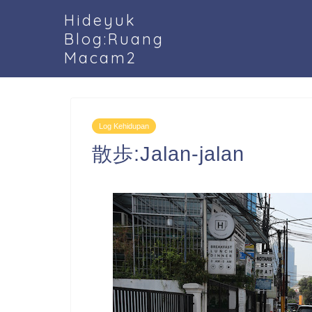
Hideyuk
Blog:Ruang
Macam2
Log Kehidupan
散歩:Jalan-jalan