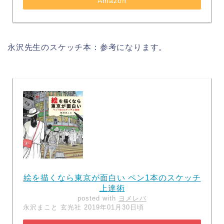
Amazon
永沢先生のスケッチ本：参考になります。
絵を描くなら東京が面白い ペン1本のスケッチ
上達術
posted with
ヨメレバ
永沢まこと 玄光社 2019年01月30日頃