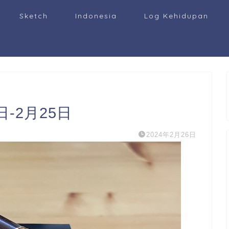
Sketch
Indonesia
Log Kehidupan
-2月25日
2024年2月26日