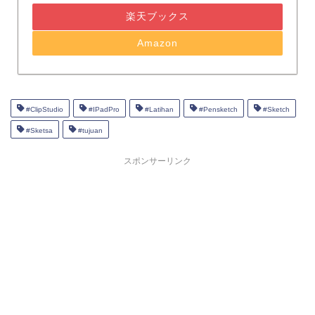
楽天ブックス
Amazon
#ClipStudio
#IPadPro
#Latihan
#Pensketch
#Sketch
#Sketsa
#tujuan
スポンサーリンク