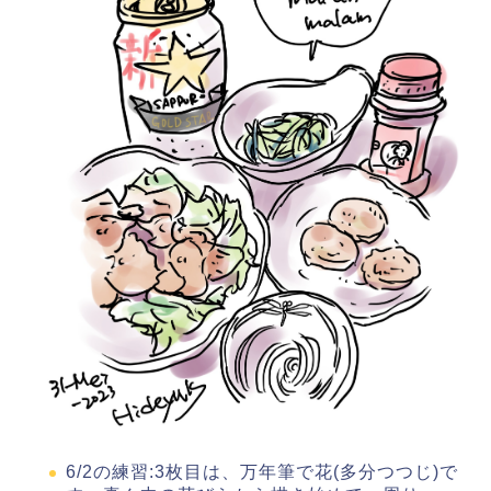
6/2の練習:3枚目は、万年筆で花(多分つつじ)で