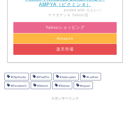
AMPYA（ピクミン４）
posted with
カエレバ
ヤマダデンキ Yahoo!店
Yahooショッピング
Amazon
楽天市場
#ClipStudio
#IPadPro
#Jalan-jalan
#Latihan
#Pensketch
#Sketch
#Sketsa
#tujuan
スポンサーリンク