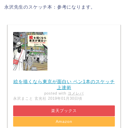
永沢先生のスケッチ本：参考になります。
絵を描くなら東京が面白い ペン1本のスケッチ
上達術
posted with
ヨメレバ
永沢まこと 玄光社 2019年01月30日頃
楽天ブックス
Amazon