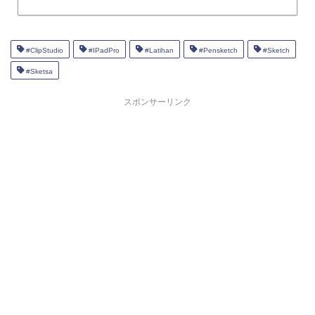
#ClipStudio
#IPadPro
#Latihan
#Pensketch
#Sketch
#Sketsa
スポンサーリンク