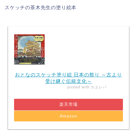
スケッチの茶木先生の塗り絵本
おとなのスケッチ塗り絵 日本の祭り ～古より
受け継ぐ伝統文化～
posted with
カエレバ
楽天市場
Amazon