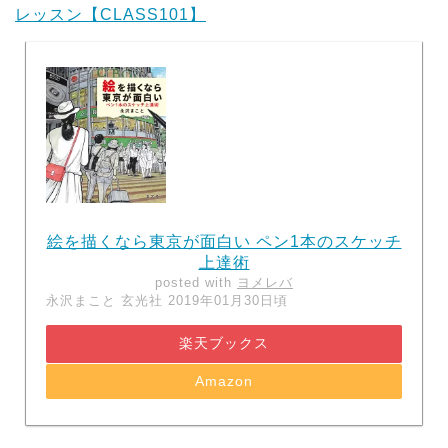
レッスン【CLASS101】
絵を描くなら東京が面白い ペン1本のスケッチ
上達術
posted with
ヨメレバ
永沢まこと 玄光社 2019年01月30日頃
楽天ブックス
Amazon