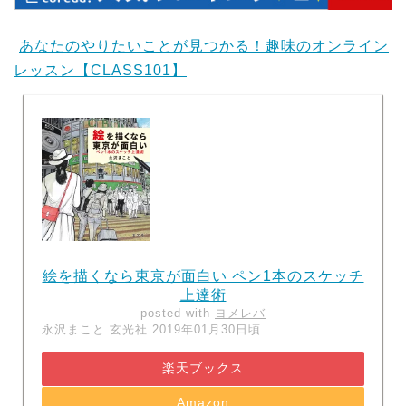
あなたのやりたいことが見つかる！趣味のオンライン
レッスン【CLASS101】
絵を描くなら東京が面白い ペン1本のスケッチ
上達術
posted with
ヨメレバ
永沢まこと 玄光社 2019年01月30日頃
楽天ブックス
Amazon