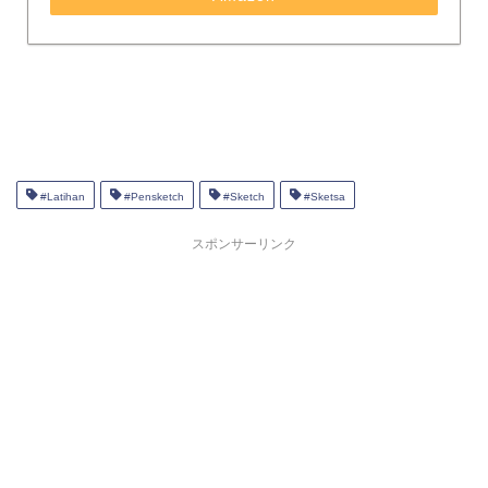
#Latihan
#Pensketch
#Sketch
#Sketsa
スポンサーリンク