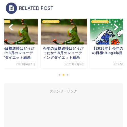
RELATED POST
 Kehidupan
Log Kehidupan
Log Kehidupan
年の目標進捗はどうだ
【2023年】今年の３つ
今年の目標進捗はど
たか?:8月のレコーデ
の目標:Blog3年目
ったか?:3月のレコ
ングダイエット結果
ィングダイエット結
2021年9月2日
2023年1月7日
2021年
スポンサーリンク