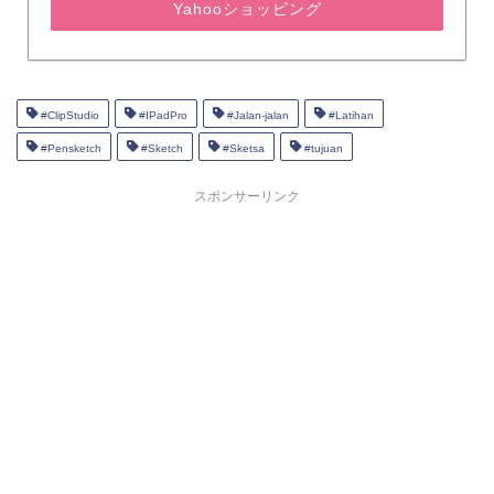
Yahooショッピング
#ClipStudio
#IPadPro
#Jalan-jalan
#Latihan
#Pensketch
#Sketch
#Sketsa
#tujuan
スポンサーリンク