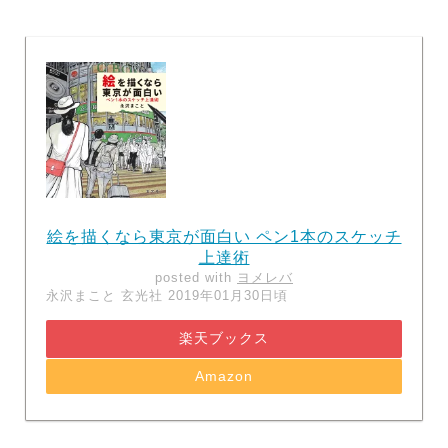
絵を描くなら東京が面白い ペン1本のスケッチ
上達術
posted with
ヨメレバ
永沢まこと 玄光社 2019年01月30日頃
楽天ブックス
Amazon