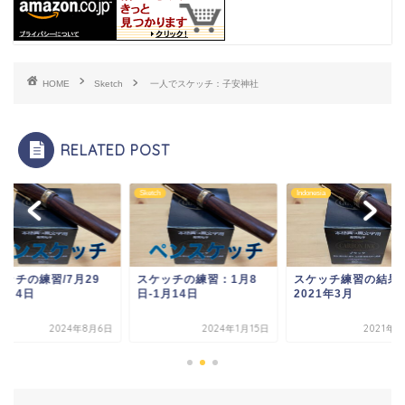
HOME
Sketch
一人でスケッチ：子安神社
RELATED POST
ch
Indonesia
Sketch
ケッチの練習：1月8
スケッチ練習の結果：
スケッチの練習/7月2
1月14日
2021年3月
日-8月4日
2024年1月15日
2021年4月3日
2024年8