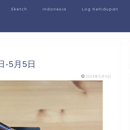
Sketch
Indonesia
Log Kehidupan
日-5月5日
2024年5月6日