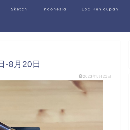
Sketch
Indonesia
Log Kehidupan
-8月20日
2023年8月21日