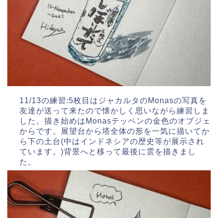
11/13の練習:5枚目はジャカルタのMonasの写真を
友達が送って来たので懐かしく思いながら練習しま
した。描き始めはMonasテッペンの金色のオブジェ
からです。展望台から塔全体の形を一気に描いてか
ら下の土台(中はインドネシアの歴史等が展示され
ています。)背景へと移って最後に雲を描きまし
た。