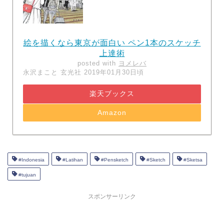
絵を描くなら東京が面白い ペン1本のスケッチ
上達術
posted with
ヨメレバ
永沢まこと 玄光社 2019年01月30日頃
楽天ブックス
Amazon
#Indonesia
#Latihan
#Pensketch
#Sketch
#Sketsa
#tujuan
スポンサーリンク