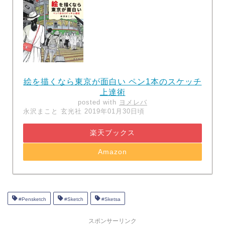
絵を描くなら東京が面白い ペン1本のスケッチ
上達術
posted with
ヨメレバ
永沢まこと 玄光社 2019年01月30日頃
楽天ブックス
Amazon
#Pensketch
#Sketch
#Sketsa
スポンサーリンク