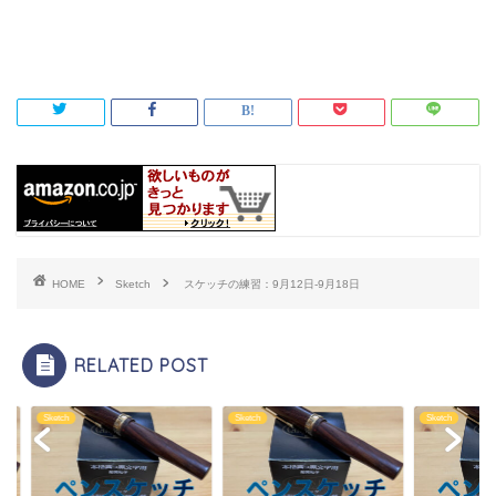
HOME
Sketch
スケッチの練習：9月12日-9月18日
RELATED POST
ch
Sketch
Sketch